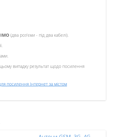
MIMO
(два роз'єми - під два кабелі).
ї.
ами.
в цьому випадку результат щодо посилення
для посилення Інтернет за містом
Антени GSM, 3G, 4G,