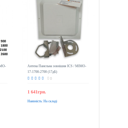
IMO-
Антена Панельна зовнішня ICS / MIMO-
17-1700-2700 (17дБ)
0
1 641грн.
Наявність:
На складі
До кошика