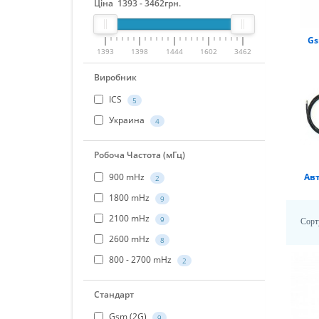
Ціна
1393
-
3462
грн.
Gs
1393
1398
1444
1602
3462
Виробник
ICS
5
Украина
4
Робоча Частота (мГц)
Ав
900 mHz
2
1800 mHz
9
2100 mHz
9
Сорт
2600 mHz
8
800 - 2700 mHz
2
Стандарт
Gsm (2G)
9