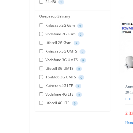
24 dBi
1
Оператор Зв'язку
Київстар 2G Gsm
9
Vodafone 2G Gsm
9
Lifecell 2G Gsm
9
Київстар 3G UMTS
9
Vodafone 3G UMTS
9
Lifecell 3G UMTS
9
ТриМоб 3G UMTS
9
Київстар 4G LTE
9
Анте
20-1
Vodafone 4G LTE
9
Lifecell 4G LTE
9
2 3
Наяв