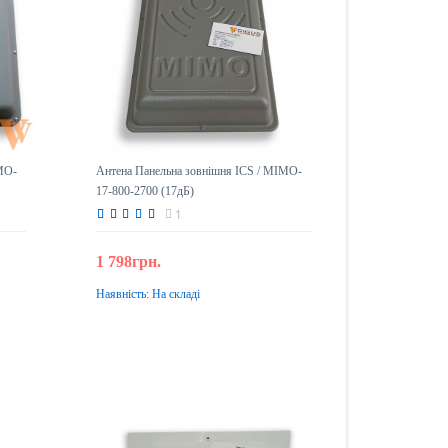
MO-
Антена Панельна зовнішня ICS / MIMO-
17-800-2700 (17дБ)
1
1 798грн.
Наявність:
На складі
До кошика