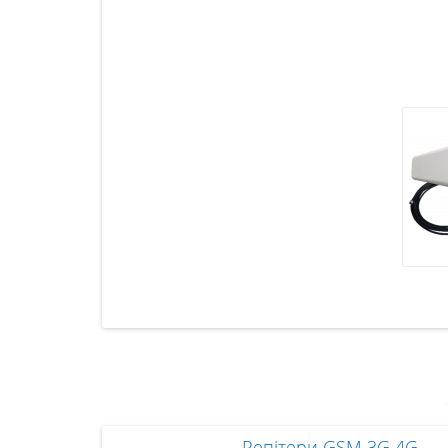
Репітери GSM 3G 4G