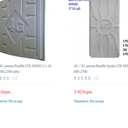
 3G антена RunBit LTE MIMO 2 x 18
4G / 3G антена RunBit Spider LTE M
700-2700 mHz
800-2700
0
0
53грн.
2 023грн.
ність:
На складі
Наявність:
На складі
До кошика
До кошика