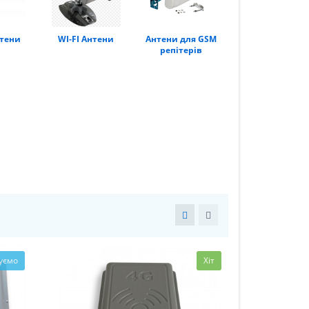
тени
WI-FI Антени
Антени для GSM
репітерів
уємо
Хіт