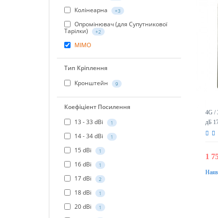
Колінеарна
+3
Опромінювач (для Супутникової
Тарілки)
+2
MIMO
Тип Кріплення
Кронштейн
9
Коефіціент Посилення
4G /
13 - 33 dBi
дБ 1
1
14 - 34 dBi
1
15 dBi
1
1 7
16 dBi
1
Наяв
17 dBi
2
18 dBi
1
20 dBi
1