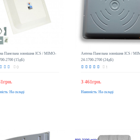
на Панельна зовнішня ICS / MIMO-
Антена Панельна зовнішня ICS / MI
700-2700 (15дБ)
24-1700-2700 (24дБ)
0
1
41грн.
3 461грн.
ність:
На складі
Наявність:
На складі
До кошика
До кошика