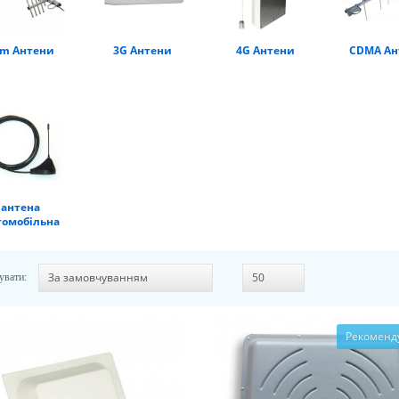
m Антени
3G Антени
4G Антени
CDMA Ан
антена
томобільна
увати:
Рекоменд