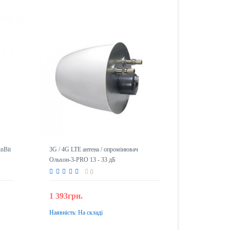
nBit
3G / 4G LTE антена / опромінювач
Ольхон-3-PRO 13 - 33 дБ
0
1 393грн.
Наявність:
На складі
До кошика