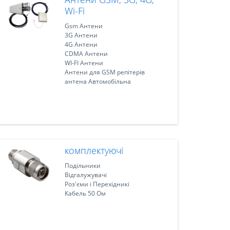
Wi-Fi
Gsm Антени
3G Антени
4G Антени
CDMA Антени
WI-FI Антени
Антени для GSM репітерів
антена Автомобільна
комплектуючі
Подільники
Відгалужувачі
Роз'єми і Перехідникі
Кабель 50 Ом