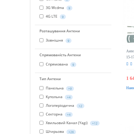
3G Wcdma
9
4G LTE
9
Розташування Антени
Зовнішня
9
Анте
Спрямованість Антени
15-1
Спрямована
9
1 6
Тип Антени
Панельна
Наяв
+9
Купольна
+4
Логоперіодична
+2
Секторна
+4
Хвильовий Канал (Yagi)
+12
Штирьова
+26