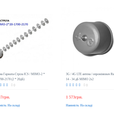
на Гармата-Стріла ICS / MIMO-2 *
3G / 4G LTE антена / опромінювач Ru
700-2170 (2 * 20дБ)
14 - 34 дБ MIMO 2x2
0
0
37грн.
1 573грн.
ність:
На складі
Наявність:
На складі
До кошика
До кошика