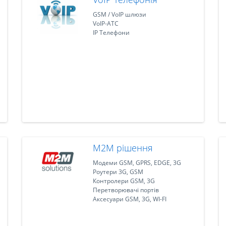
GSM / VoIP шлюзи
VoIP-АТС
IP Телефони
M2M рішення
Модеми GSM, GPRS, EDGE, 3G
Роутери 3G, GSM
Контролери GSM, 3G
Перетворювачі портів
Аксесуари GSM, 3G, WI-FI