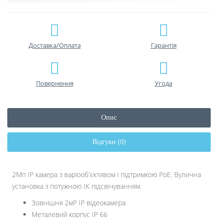
Доставка/Оплата
Гарантiя
Повернення
Угода
Опис
Відгуки (0)
2Мп IP камера з варіооб'єктивом і підтримкою PoE. Вулична
установка з потужною ІК підсвічуванням.
Зовнішня 2мР IP відеокамера
Металевий корпус IP 66