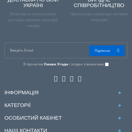
УКРАЇНІ
СПІВРОБІТНИЦТВО
Можливість безкоштовної
Пропонуємо співпрацю оптовим
доставки окремих категорій
покупцям
товарів
Підписка
Я прочитав
Умови Угоди
і згоден з вимогами
ІНФОРМАЦІЯ
КАТЕГОРІЇ
ОСОБИСТИЙ КАБІНЕТ
НАШІ КОНТАКТИ