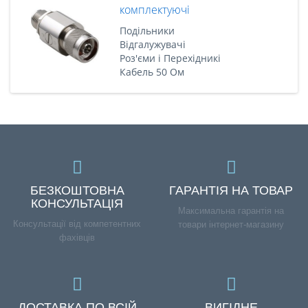
комплектуючі
Подільники
Відгалужувачі
Роз'єми і Перехідникі
Кабель 50 Ом
БЕЗКОШТОВНА
ГАРАНТІЯ НА ТОВАР
КОНСУЛЬТАЦІЯ
Максимальна гарантія на
Консультації від компетентних
товари інтернет-магазину
фахівців
ДОСТАВКА ПО ВСІЙ
ВИГІДНЕ