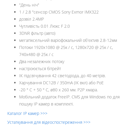
"День ніч"
1 / 2.8 "сенсор CMOS Sony Exmor IMX322
дозвіл 2.4MР
Чутливість 0.01 Люкс F 2.0
3DNR фільтр (авто)
мегапіксельний варіофокальний об'єктив 2.8-12мм
Потоки 1920х1080 @ 25к / с, 1280х720 @ 25к / с,
740х480 @ 25к / с
Два незалежних потоку
настроюється бітрейт
ІК підсвічування 42 cветодіода, до 40 метрів.
Харчування DC12В / 350mA (ІК вкл) або PoE
-20 ° С + 50 ° С, ø80 x 260 мм. Р2Р хмара.
Мобільний додаток FreeIP. CMS для Windows по для
пошуку IP камер в комплекті.
Каталог IP камер >>>
Устаткування для відеоспостереження >>>