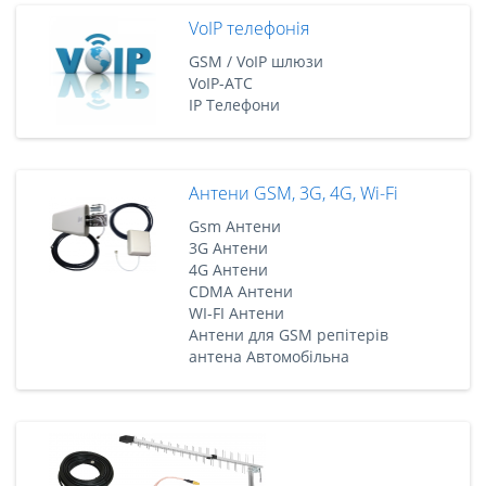
VoIP телефонія
GSM / VoIP шлюзи
VoIP-АТС
IP Телефони
Антени GSM, 3G, 4G, Wi-Fi
Gsm Антени
3G Антени
4G Антени
CDMA Антени
WI-FI Антени
Антени для GSM репітерів
антена Автомобільна