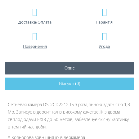
Доставка/Оплата
Гарантiя
Повернення
Угода
Опис
Відгуки (0)
Сетьевая камера DS-2CD2212-I5 з роздільною здатністю 1,3
Mp. Записує відеосигнал в високому качетве.ІК з двома
світлодіодами EXIR до 50 метрів, забезпечує якісну картинку
в темний час доби.
* Кольорова зовнішня ip-відеокамера