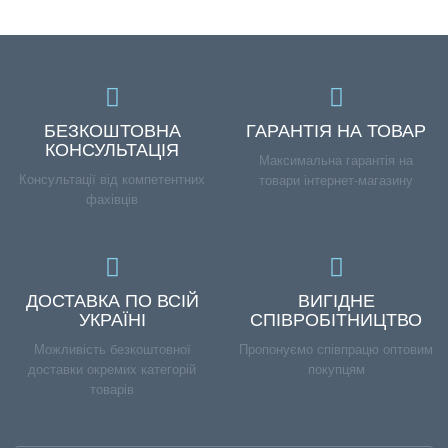
БЕЗКОШТОВНА
ГАРАНТІЯ НА ТОВАР
КОНСУЛЬТАЦІЯ
Максимальна гарантія на
Консультації від компетентних
товари інтернет-магазину
фахівців
ДОСТАВКА ПО ВСІЙ
ВИГІДНЕ
УКРАЇНІ
СПІВРОБІТНИЦТВО
Можливість безкоштовної
Пропонуємо співпрацю оптовим
доставки окремих категорій
покупцям
товарів