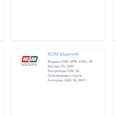
M2M рішення
Модеми GSM, GPRS, EDGE, 3G
Роутери 3G, GSM
Контролери GSM, 3G
Перетворювачі портів
Аксесуари GSM, 3G, WI-FI