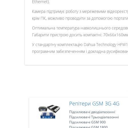
Ethernet).
Камера підтримує роботу з мережевими відеореєст
крім ПК, можливо проводити за допомогою портатив
Оптимальна температура навколишнього середовища 
Габарити пристрою досить компактні: 70х66х160мм. 
У стандартну комплектацію Dahua Technology HFW1
програмним забезпеченням і докладна русифікована
Репітери GSM 3G 4G
Підсилювачі дводіапазонні
Підсилювачі Трьохдіапазонні
Підсилювачі GSM 900
Підсилювачі GSM 1800