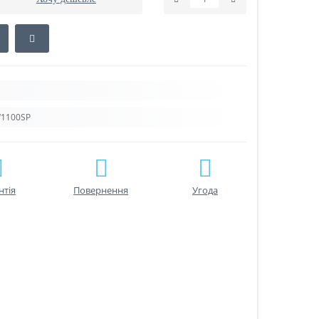
W1100SP
нтiя
Повернення
Угода