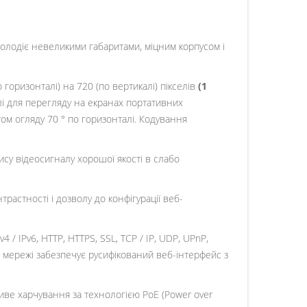
олодіє невеликими габаритами, міцним корпусом і
горизонталі) на 720 (по вертикалі) пікселів
(1
і для перегляду на екранах портативних
том огляду 70 ° по горизонталі. Кодування
ису відеосигналу хорошої якості в слабо
астності і дозволу до конфігурації веб-
/ IPv6, HTTP, HTTPS, SSL, TCP / IP, UDP, UPnP,
по мережі забезпечує русифікований веб-інтерфейс з
иве харчування за технологією PoE (Power over