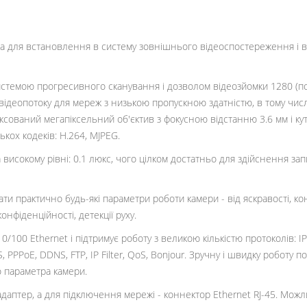
 для встановлення в систему зовнішнього відеоспостереження і в
истемою прогресивного сканування і дозволом відеозйомки 1280 (по 
деопотоку для мереж з низькою пропускною здатністю, в тому числ
ксований мегапіксельний об'єктив з фокусною відстанню 3.6 мм і ку
кох кодеків: H.264, MJPEG.
високому рівні: 0.1 люкс, чого цілком достатньо для здійснення зап
практично будь-які параметри роботи камери - від яскравості, контр
нфіденційності, детекції руху.
0 Ethernet і підтримує роботу з великою кількістю протоколів: IPv4 
 PPPoE, DDNS, FTP, IP Filter, QoS, Bonjour. Зручну і швидку роботу 
о параметра камери.
аптер, а для підключення мережі - коннектор Ethernet RJ-45. Можл