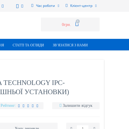
Час роботи
Клієнт-центр
0
0грн.
НЯ
СТАТТI ТА ОГЛЯДИ
ЗВ’ЯЗАТИСЯ З НАМИ
A TECHNOLOGY IPC-
НІШНЬОЇ УСТАНОВКИ)
Рейтинг:
Залишити відгук
Хочу дешевле