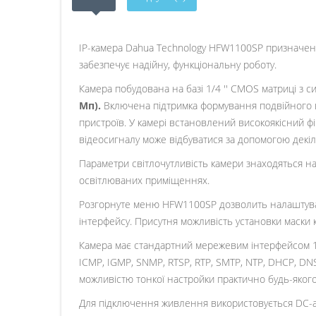
IP-камера Dahua Technology HFW1100SP призначена
забезпечує надійну, функціональну роботу.
Камера побудована на базі 1/4 '' CMOS матриці з с
Мп).
Включена підтримка формування подвійного ві
пристроїв. У камері встановлений високоякісний фі
відеосигналу може відбуватися за допомогою декіль
Параметри світлочутливість камери знаходяться на 
освітлюваних приміщеннях.
Розгорнуте меню HFW1100SP дозволить налаштувати 
інтерфейсу. Присутня можливість установки маски ко
Камера має стандартний мережевим інтерфейсом 10/10
ICMP, IGMP, SNMP, RTSP, RTP, SMTP, NTP, DHCP, DNS,
можливістю тонкої настройки практично будь-яког
Для підключення живлення використовується DC-ад