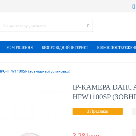
М2М РІШЕННЯ
БЕЗПРОВІДНИЙ ІНТЕРНЕТ
ВІДЕОСПОСТЕРЕЖЕН
 IPC-HFW1100SP (зовнішньої установки)
IP-КАМЕРА DAHU
HFW1100SP (ЗОВ
Предзаказ
3 281грн.