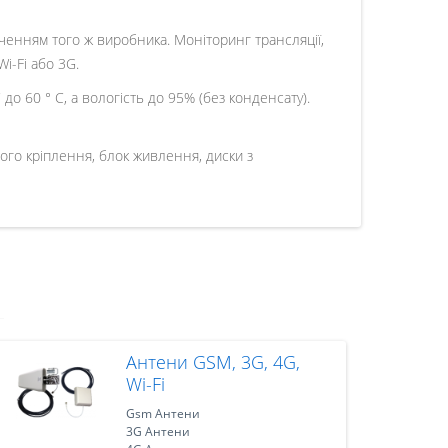
ченням того ж виробника. Моніторинг трансляції,
i-Fi або 3G.
о 60 ° C, а вологість до 95% (без конденсату).
го кріплення, блок живлення, диски з
Антени GSM, 3G, 4G,
Wi-Fi
Gsm Антени
3G Антени