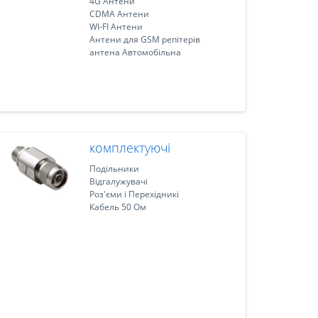
4G Антени
CDMA Антени
WI-FI Антени
Антени для GSM репітерів
антена Автомобільна
комплектуючі
Подільники
Відгалужувачі
Роз'єми і Перехідникі
Кабель 50 Ом