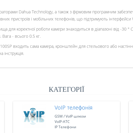
раторами Dahua Technology, а також з фірмовим програмним забезпе
них пристроїв і мобільних телефонів, що підтримують інтерфейси W
для коректної роботи камери знаходиться в діапазоні від -30 ° C д
Вага - всього 0.5 кг.
100SP входить сама камера, кронштейн для стельового або настінно
 інструкція.
КАТЕГОРІЇ
VoIP телефонія
GSM / VoIP шлюзи
VoIP-АТС
IP Телефони