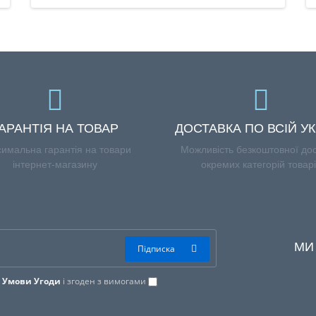
АРАНТІЯ НА ТОВАР
ДОСТАВКА ПО ВСІЙ УК
имальна гарантія на товари
Можливість безкоштовної до
інтернет-магазину
окремих категорій товар
МИ
Підписка
в
Умови Угоди
і згоден з вимогами