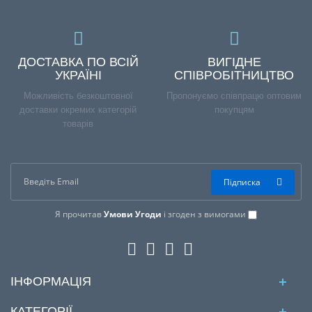
ДОСТАВКА ПО ВСІЙ
ВИГІДНЕ
УКРАЇНІ
СПІВРОБІТНИЦТВО
Можливість безкоштовної
Пропонуємо співпрацю оптовим
доставки окремих категорій
покупцям
товарів
Підписка
Я прочитав
Умови Угоди
і згоден з вимогами
ІНФОРМАЦІЯ
КАТЕГОРІЇ