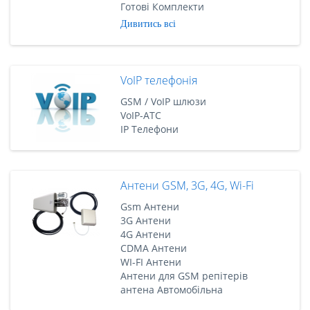
Готові Комплекти
Дивитись всі
VoIP телефонія
GSM / VoIP шлюзи
VoIP-АТС
IP Телефони
Антени GSM, 3G, 4G, Wi-Fi
Gsm Антени
3G Антени
4G Антени
CDMA Антени
WI-FI Антени
Антени для GSM репітерів
антена Автомобільна