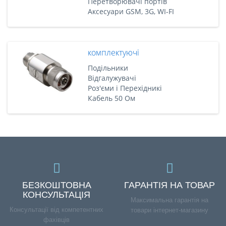
Перетворювачі портів
Аксесуари GSM, 3G, WI-FI
комплектуючі
Подільники
Відгалужувачі
Роз'єми і Перехідникі
Кабель 50 Ом
БЕЗКОШТОВНА
ГАРАНТІЯ НА ТОВАР
КОНСУЛЬТАЦІЯ
Максимальна гарантія на
Консультації від компетентних
товари інтернет-магазину
фахівців