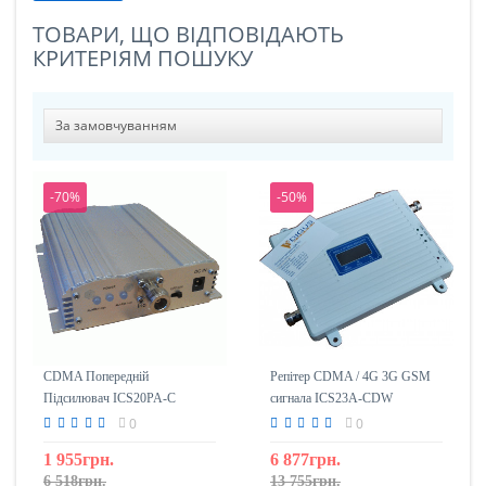
ТОВАРИ, ЩО ВІДПОВІДАЮТЬ
КРИТЕРІЯМ ПОШУКУ
-70%
-50%
CDMA Попередній
Репітер CDMA / 4G 3G GSM
Підсилювач ICS20PA-С
сигнала ICS23A-CDW
(Інтертелеком)
800/1800/2100
0
0
1 955грн.
6 877грн.
6 518грн.
13 755грн.