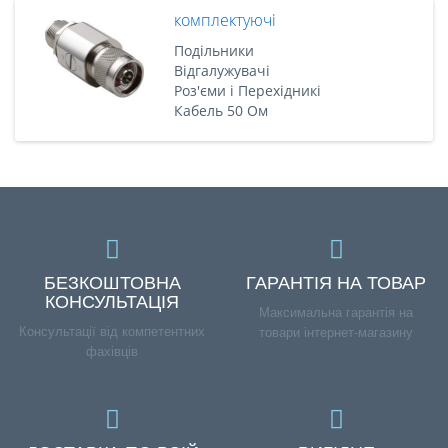
комплектуючі
Подільники
Відгалужувачі
Роз'єми і Перехідникі
Кабель 50 Ом
БЕЗКОШТОВНА
ГАРАНТІЯ НА ТОВАР
КОНСУЛЬТАЦІЯ
Максимальна гарантія на
Консультації від компетентних
товари інтернет-магазину
фахівців