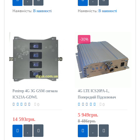
Наявність:
Наявність:
В наявності
В наявності
-30%
Репітер 4G 3G GSM сигнала
4G LTE ICS20PA-L,
ICS23A-GDWL
Попередній Підсилювач
900/1800/2100/2600
0
0
5 949грн.
14 593грн.
8 486грн.