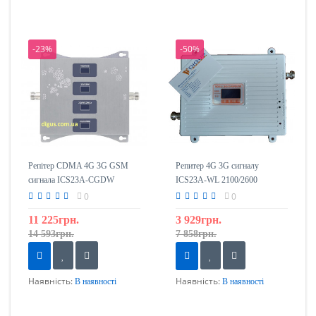
-23%
-50%
Репітер CDMA 4G 3G GSM
Репитер 4G 3G сигналу
сигнала ICS23A-CGDW
ICS23A-WL 2100/2600
800/900/1800/2100
0
0
11 225грн.
3 929грн.
14 593грн.
7 858грн.
Наявність:
Наявність:
В наявності
В наявності