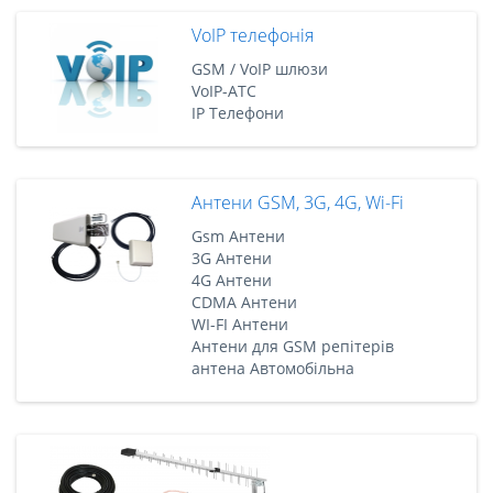
VoIP телефонія
GSM / VoIP шлюзи
VoIP-АТС
IP Телефони
Антени GSM, 3G, 4G, Wi-Fi
Gsm Антени
3G Антени
4G Антени
CDMA Антени
WI-FI Антени
Антени для GSM репітерів
антена Автомобільна