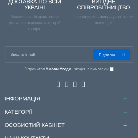
ДОСТАВКА ПО ВСІЙ
ВИГІДНЕ
УКРАЇНІ
СПІВРОБІТНИЦТВО
Можливість безкоштовної
Пропонуємо співпрацю оптовим
доставки окремих категорій
покупцям
товарів
Підписка
Я прочитав
Умови Угоди
і згоден з вимогами
ІНФОРМАЦІЯ
КАТЕГОРІЇ
ОСОБИСТИЙ КАБІНЕТ