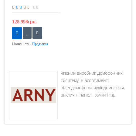
0
128 998грн.
Наявність:
Предзаказ
Якісний виробник Домофонних
сиситему. В асортименті:
відеодомофони, аудіодомофони,
викличні панелі, замки і т.д.