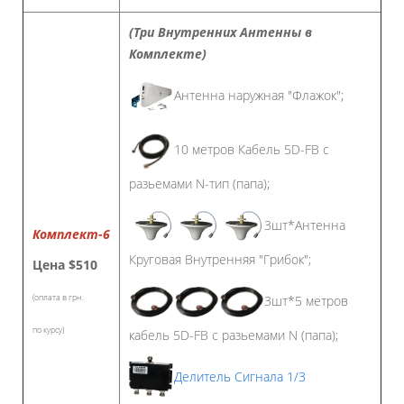
(Три Внутренних Антенны в
Комплекте)
Антенна наружная "Флажок";
10 метров Кабель 5D-FB с
разьемами N-тип (папа);
3шт*Антенна
Комплект-6
Круговая Внутренняя "Грибок";
Цена
$510
(оплата в грн.
3шт*5 метров
по курсу)
кабель 5D-FB с разьемами N (папа);
Делитель Сигнала 1/3