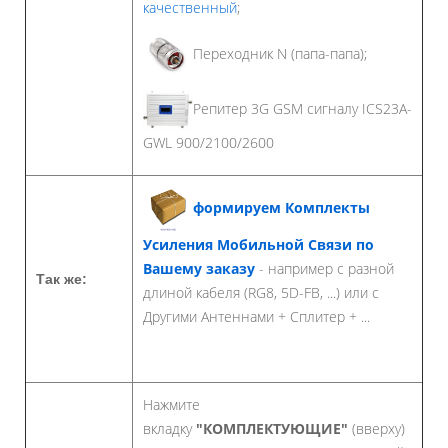
качественный
;
Переходник N (папа-папа);
Репитер 3G GSM сигналу ICS23A-
GWL 900/2100/2600
формируем Комплекты
Усиления Мобильной Связи по
Вашему заказу
- например с разной
Так же:
длиной кабеля (RG8, 5D-FB, ...) или с
Другими Антеннами + Сплитер + ...
Нажмите
вкладку
"КОМПЛЕКТУЮЩИЕ"
(вверху)