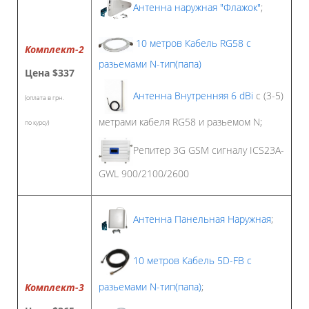
Антенна наружная "Флажок"
;
10 метров Кабель RG58 с
Комплект-2
разьемами N-тип(папа)
Цена
$337
Антенна Внутренняя 6 dBi
с (3-5)
(оплата в грн.
метрами кабеля RG58 и разьемом N;
по курсу)
Репитер 3G GSM сигналу ICS23A-
GWL 900/2100/2600
Антенна Панельная Наружная
;
10 метров Кабель 5D-FB с
разьемами N-тип(папа)
;
Комплект-3