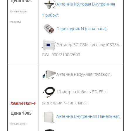
Цена
$365
Антенна Круговая Внутренняя
(оплата в грн.
"Грибок"
;
по курсу)
Переходник N (папа-папа)
;
Репитер 3G GSM сигналу ICS23A-
GWL 900/2100/2600
Антенна наружная "Флажок";
10 метров Кабель 5D-FB с
разьемами N-тип (папа);
Комплект-4
Цена
$385
Антенна Внутренняя Панельная
;
(оплата в грн.