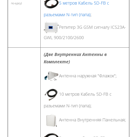
5 метров Кабель 5D-FB с
по курсу)
разьемами N-тип (папа)
;
Репитер 3G GSM сигналу ICS23A-
GWL 900/2100/2600
(Две Внутренних Антенны в
Комплекте)
Антенна наружная "Флажок";
10 метров Кабель 5D-FB с
разьемами N-тип (папа);
Антенна Внутренняя Панельная;