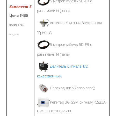
5 метров кабель 5D-FB с
Комплект-5
разьемами N (папа);
Цена
$460
Антенна Круговая Внутренняя
(оплата в грн.
"Грибок";
по курсу)
5 метров кабель 5D-FB с
разьемами N (папа);
Делитель Сигнала 1/2
качественный
;
Переходник N (папа-папа);
Репитер 3G GSM сигналу ICS23A-
GWL 900/2100/2600