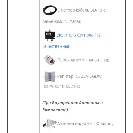
5 метров кабель 5D-FB с
разьемами N (папа);
Делитель Сигнала 1/2
качественный
;
Переходник N (папа-папа);
Репитер ICS23A-CGDW
800/900/1800/2100
(Три Внутренних Антенны в
Комплекте)
Антенна наружная "Флажок";