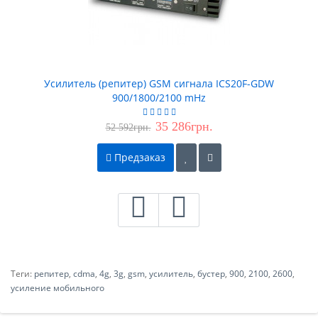
Усилитель (репитер) GSM сигнала ICS20F-GDW
900/1800/2100 mHz
35 286грн.
52 592грн.
Предзаказ
Теги:
репитер
,
cdma
,
4g
,
3g
,
gsm
,
усилитель
,
бустер
,
900
,
2100
,
2600
,
усиление мобильного