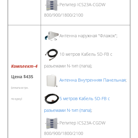
Репитер ICS23A-CGDW
800/900/1800/2100
Антенна наружная "Флажок";
10 метров Кабель 5D-FB с
разьемами N-тип (папа);
Комплект-4
Цена
$435
Антенна Внутренняя Панельная
;
(оплата в грн.
5 метров Кабель 5D-FB с
по курсу)
разьемами N-тип (папа)
;
Репитер ICS23A-CGDW
800/900/1800/2100