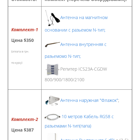
Антенна на магнитном
Комплект-1
основании с разьемом N-тип;
Цена
$350
Антенна внутренняя с
(оплата в грн.
разьемомо N-тип;
по курсу)
Репитер ICS23A-CGDW
800/900/1800/2100
Антенна наружная "Флажок"
;
10 метров Кабель RG58 с
Комплект-2
разьемами N-тип(папа)
Цена
$387
Антенна Внутренняя 6 dBi
с (3-5)