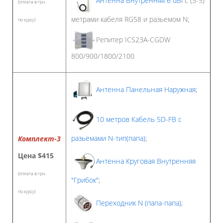
(оплата в грн.
метрами кабеля RG58 и разьемом N;
по курсу)
Репитер ICS23A-CGDW
800/900/1800/2100
Антенна Панельная Наружная
;
10 метров Кабель 5D-FB с
разьемами N-тип(папа)
;
Комплект-3
Цена
$415
Антенна Круговая Внутренняя
(оплата в грн.
"Грибок"
;
по курсу)
Переходник N (папа-папа)
;