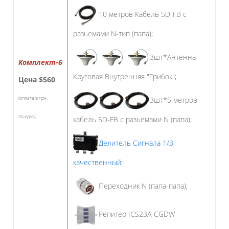
10 метров Кабель 5D-FB с
разьемами N-тип (папа);
3шт*Антенна
Комплект-6
Круговая Внутренняя "Грибок";
Цена
$560
(оплата в грн.
3шт*5 метров
по курсу)
кабель 5D-FB с разьемами N (папа);
Делитель Сигнала 1/3
качественный
;
Переходник N (папа-папа);
Репитер ICS23A-CGDW