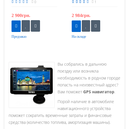
Navitel
0
1
2 900грн.
2 984грн.
Предзаказ
На складе
Вы собрались в дальнюю
поездку или возникла
необходимость в родном городе
попасть на неизвестный адрес?
Вам поможет
GPS навигатор
.
Порой наличие в автомобиле
навигационного устройства
поможет сократить временные затраты и финансовые
средства (количество топлива, амортизация машины).