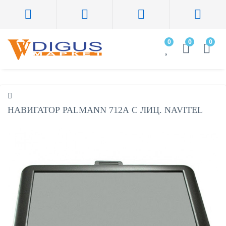
0
0
0
НАВИГАТОР PALMANN 712А С ЛИЦ. NAVITEL