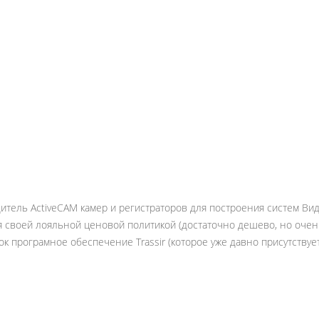
тель ActiveCAM камер и регистраторов для построения систем Ви
 своей лояльной ценовой политикой (достаточно дешево, но очень
ок програмное обеспечение Trassir (которое уже давно присутству