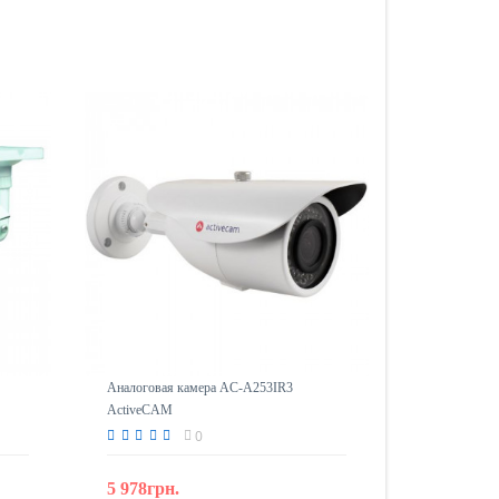
Аналоговая камера AC-A253IR3
ActiveCAM
0
5 978грн.