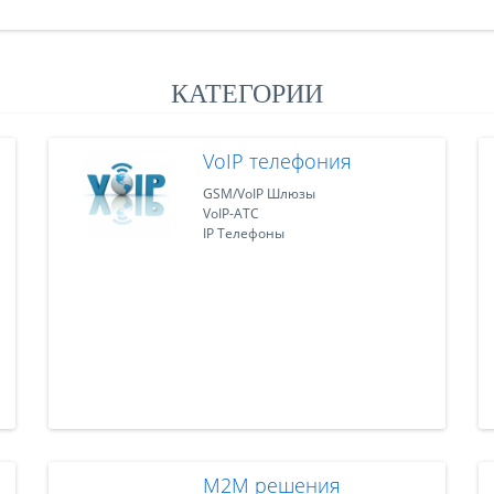
КАТЕГОРИИ
VoIP телефония
GSM/VoIP Шлюзы
VoIP-АТС
IP Телефоны
M2M решения