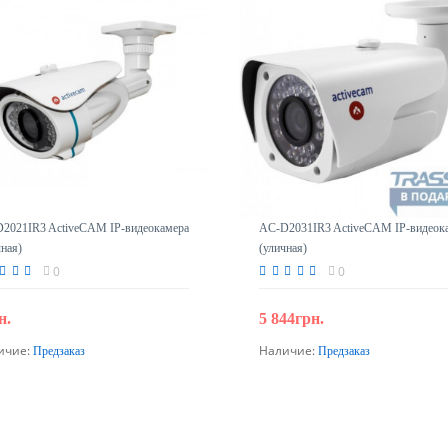
2021IR3 ActiveCAM IP-видеокамера
AC-D2031IR3 ActiveCAM IP-видеок
чная)
(уличная)
0
0
н.
5 844грн.
ичие:
Наличие:
Предзаказ
Предзаказ
Предзаказ
Предзаказ