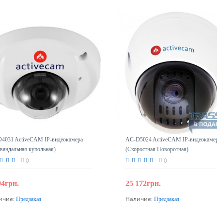
4031 ActiveCAM IP-видеокамера
AC-D5024 ActiveCAM IP-видеокаме
ивандальная купольная)
(Скоростная Поворотная)
0
0
94грн.
25 172грн.
ичие:
Наличие:
Предзаказ
Предзаказ
Предзаказ
Предзаказ