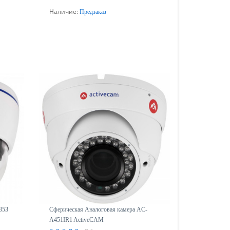
Наличие:
Предзаказ
Предзаказ
353
Сферическая Аналоговая камера AC-
A451IR1 ActiveCAM