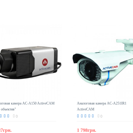
оговая камера AC-A150 ActiveCAM
Аналоговая камера AC-A251IR1
 объектив"
ActiveCAM
0
0
87грн.
1 798грн.