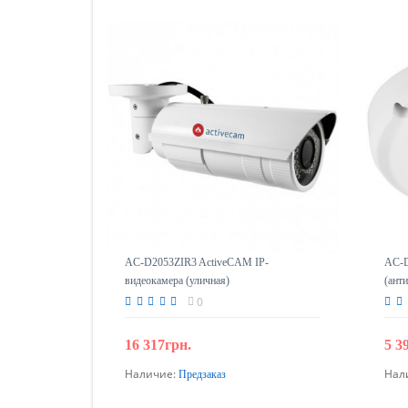
AC-D2053ZIR3 ActiveCAM IP-
AC-D
видеокамера (уличная)
(ант
0
16 317грн.
5 3
Наличие:
Нал
Предзаказ
Предзаказ