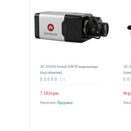
AC-D1020 ActiveCAM IP-видеокамера
AC-D
(под объектив)
(ули
0
7 102грн.
0гр
Наличие:
Нал
Предзаказ
Предзаказ