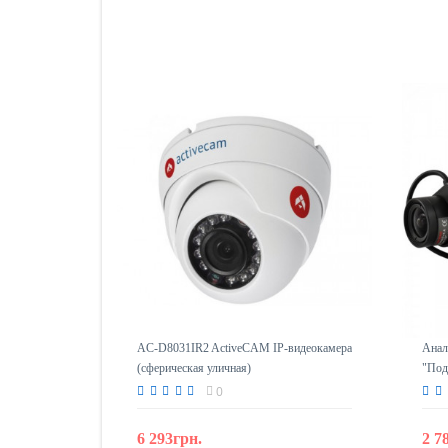
AC-D8031IR2 ActiveCAM IP-видеокамера
Анал
(сферическая уличная)
"Под
0
6 293грн.
2 7