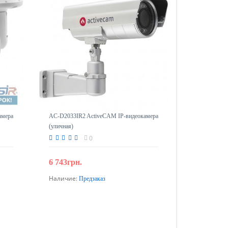
амера
AC-D2033IR2 ActiveCAM IP-видеокамера
(уличная)
0
6 743грн.
Наличие:
Предзаказ
Предзаказ