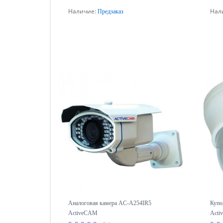
Наличие:
Нал
Предзаказ
Предзаказ
Аналоговая камера AC-A254IR5
Купо
ActiveCAM
Act