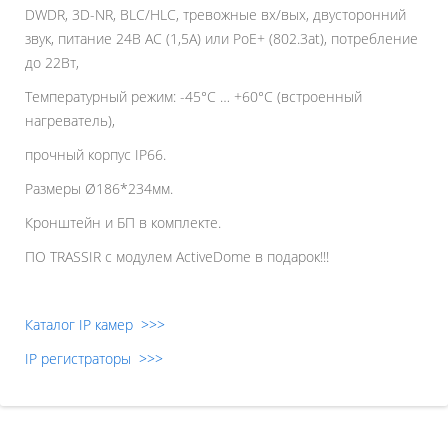
DWDR, 3D-NR, BLC/HLC, тревожные вх/вых, двусторонний
звук, питание 24В AC (1,5A) или PoE+ (802.3at), потребление
до 22Вт,
Температурный режим: -45°C … +60°C (встроенный
нагреватель),
прочный корпус IP66.
Размеры Ø186*234мм.
Кронштейн и БП в комплекте.
ПО TRASSIR с модулем ActiveDome в подарок!!!
Каталог IP камер >>>
IP регистраторы >>>