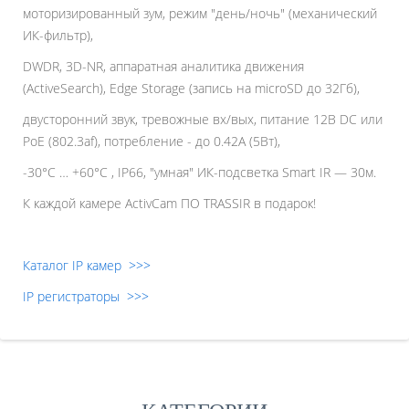
моторизированный зум, режим "день/ночь" (механический
ИК-фильтр),
DWDR, 3D-NR, аппаратная аналитика движения
(ActiveSearch), Edge Storage (запись на microSD до 32Гб),
двусторонний звук, тревожные вх/вых, питание 12В DC или
PoE (802.3af), потребление - до 0.42A (5Вт),
-30°C … +60°C , IP66, "умная" ИК-подсветка Smart IR — 30м.
К каждой камере ActivCam ПО TRASSIR в подарок!
Каталог IP камер >>>
IP регистраторы >>>