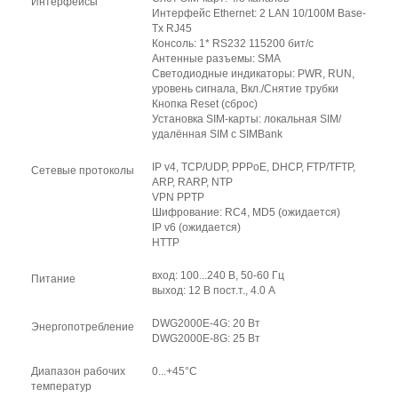
Интерфейсы
Интерфейс Ethernet: 2 LAN 10/100M Base-
Tx RJ45
Консоль: 1* RS232 115200 бит/с
Антенные разъемы: SMA
Светодиодные индикаторы: PWR, RUN,
уровень сигнала, Вкл./Снятие трубки
Кнопка Reset (сброс)
Установка SIM-карты: локальная SIM/
удалённая SIM с SIMBank
IP v4, TCP/UDP, PPPoE, DHCP, FTP/TFTP,
Сетевые протоколы
ARP, RARP, NTP
VPN PPTP
Шифрование: RC4, MD5 (ожидается)
IP v6 (ожидается)
HTTP
вход: 100...240 В, 50-60 Гц
Питание
выход: 12 В пост.т., 4.0 А
DWG2000E-4G: 20 Вт
Энергопотребление
DWG2000E-8G: 25 Вт
Диапазон рабочих
0...+45°С
температур