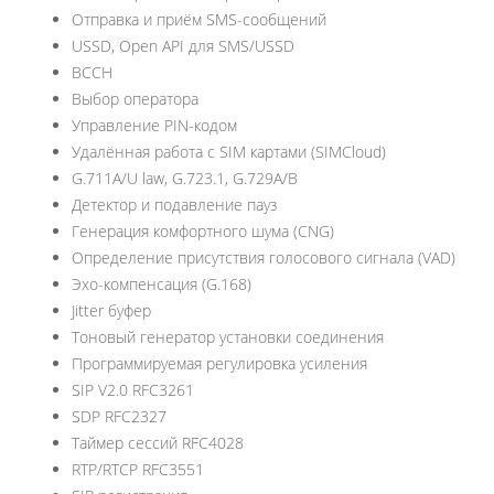
Отправка и приём SMS-сообщений
USSD, Open API для SMS/USSD
BCCH
Выбор оператора
Управление PIN-кодом
Удалённая работа с SIM картами (SIMCloud)
G.711A/U law, G.723.1, G.729A/B
Детектор и подавление пауз
Генерация комфортного шума (CNG)
Определение присутствия голосового сигнала (VAD)
Эхо-компенсация (G.168)
Jitter буфер
Тоновый генератор установки соединения
Программируемая регулировка усиления
SIP V2.0 RFC3261
SDP RFC2327
Таймер сессий RFC4028
RTP/RTCP RFC3551