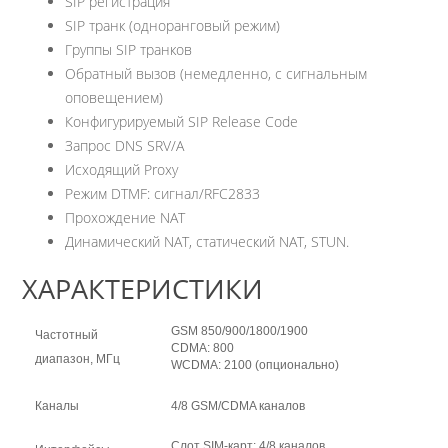
SIP регистрация
SIP транк (одноранговый режим)
Группы SIP транков
Обратный вызов (немедленно, с сигнальным
оповещением)
Конфигурируемый SIP Release Code
Запрос DNS SRV/A
Исходящий Proxy
Режим DTMF: сигнал/RFC2833
Прохождение NAT
Динамический NAT, статический NAT, STUN.
ХАРАКТЕРИСТИКИ
GSM 850/900/1800/1900
Частотный
CDMA: 800
диапазон, МГц
WCDMA: 2100 (опционально)
Каналы
4/8 GSM/CDMA каналов
Слот SIM-карт: 4/8 каналов