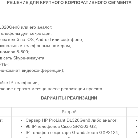
РЕШЕНИЕ ДЛЯ КРУПНОГО КОРПОРАТИВНОГО СЕГМЕНТА
L320Gen8 или его аналог;
телефоны для секретаря;
вателей на iOS, Android или софтфоне;
оканальным телефонным номером;
номера 8-800;
 сеть Skype-аккаунта;
йта»;
нц-комнат, видеоконференций);
ойке IP-телефонии;
ечение первого месяца после реализации проекта.
ВАРИАНТЫ РЕАЛИЗАЦИИ
Второй
г;
Сервер HP ProLiant DL320Gen8 либо аналог;
98 IP-телефонов Cisco SPA303-G2;
IP-телефон секретаря Grandstream GXP2124;