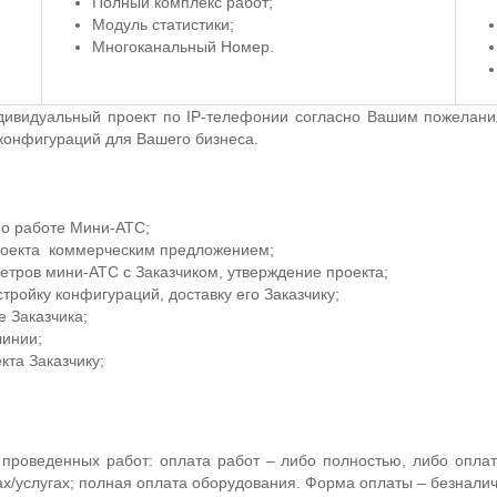
Полный комплекс работ;
Модуль статистики;
Многоканальный Номер.
ивидуальный проект по IP-телефонии согласно Вашим пожелания
конфигураций для Вашего бизнеса.
по работе Мини-АТС;
роекта коммерческим предложением;
етров мини-АТС с Заказчиком, утверждение проекта;
тройку конфигураций, доставку его Заказчику;
е Заказчика;
линии;
кта Заказчику;
 проведенных работ: оплата работ – либо полностью, либо опла
х/услугах; полная оплата оборудования. Форма оплаты – безналич