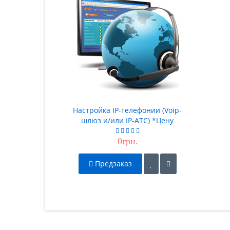
Настройка IP-телефонии (Voip-
шлюз и/или IP-АТС) *Цену
Уточняйте*
0грн.
Предзаказ