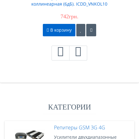
коллинеарная (6дБ). ICDD_VNKOL10
742грн.
В корзину
КАТЕГОРИИ
Репитеры GSM 3G 4G
Усилители двухдиапазонные