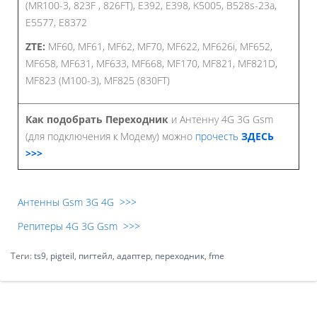
(MR100-3, 823F , 826FT), E392, E398, K5005, B528s-23a,
E5577, E8372
ZTE:
MF60, MF61, MF62, MF70, MF622, MF626i, MF652,
MF658, MF631, MF633, MF668, MF170, MF821, MF821D,
MF823 (M100-3), MF825 (830FT)
Как подобрать Переходник
и Антенну 4G 3G Gsm
(для подключения к Модему) можно
прочесть
ЗДЕСЬ
>>>
Антенны Gsm 3G 4G >>>
Репитеры 4G 3G Gsm >>>
Теги:
ts9
,
pigteil
,
пигтейл
,
адаптер
,
переходник
,
fme