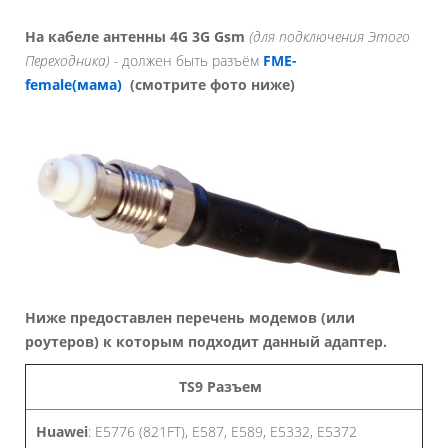
На кабеле антенны 4G 3G Gsm
(для подключения Этого
Переходника) -
должен быть разъём
FME-
female(мама)
(смотрите фото ниже)
Ниже предоставлен перечень модемов (или
роутеров) к которым подходит данный адаптер.
TS9 Разъем
Huawei
: E5776 (821FT), E587, E589, E5332, E5372