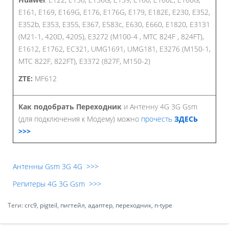
E161, E169, E169G, E176, E176G, E179, E182E, E230, E352,
E352b, E353, E355, E367, E583c, E630, E660, E1820, E3131
(М21-1, 420D, 420S), E3272 (M100-4 , МТС 824F , 824FT),
E1612, E1762, EC321, UMG1691, UMG181, E3276 (М150-1,
МТС 822F, 822FT), E3372 (827F, М150-2)
ZTE:
MF612
Как подобрать Переходник
и Антенну 4G 3G Gsm
(для подключения к Модему) можно
прочесть
ЗДЕСЬ
>>>
Антенны Gsm 3G 4G >>>
Репитеры 4G 3G Gsm >>>
Теги:
crc9
,
pigteil
,
пигтейл
,
адаптер
,
переходник
,
n-type