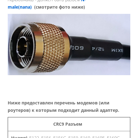
male(папа)
(смотрите фото ниже)
Ниже предоставлен перечень модемов (или
роутеров) к которым подходит данный адаптер.
CRC9 Разъем
Huawei
: E122, E156, E156G, E159, E160, E160E, E160G,