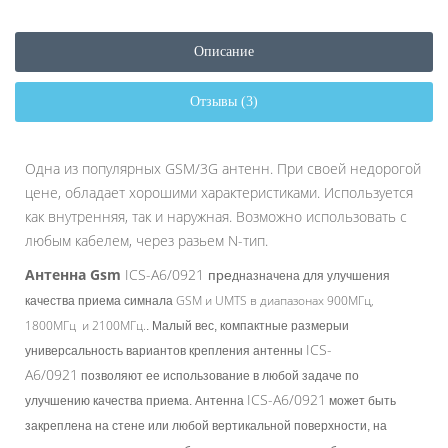
Описание
Отзывы (3)
Одна из популярных GSM/3G антенн. При своей недорогой
цене, обладает хорошими характеристиками. Используется
как внутренняя, так и наружная. Возможно использовать с
любым кабелем, через разьем N-тип.
Антенна Gsm
ICS-А6/0921
пре
дназначена для улучшения
GSM и UMTS в диапазонах 900МГц,
качества приема симнала
1800МГц и 2100МГц.
. Малый вес, компактные размерыи
ICS-
универсальность вариантов крепления антенны
А6/0921
позволяют ее использование в любой задаче по
ICS-А6/0921
улучшению качества приема. Антенна
может быть
закреплена на стене или любой вертикальной поверхности, на