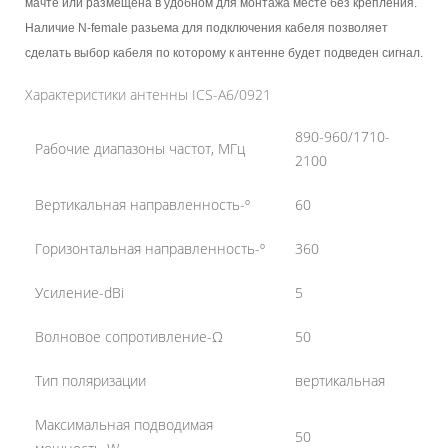
мачте или размещена в удобном для монтажа месте без крепления.
Наличие N-female разьема для подключения кабеля позволяет
сделать выбор кабеля по которому к антенне будет подведен сигнал.
Характеристики антенны ICS-А6/0921
890-960/1710-
Рабочие диапазоны частот, МГц
2100
Вертикальная направленность-º
60
Горизонтальная направленность-º
360
Усиление-dBi
5
Волновое сопротивление-Ω
50
Тип поляризации
вертикальная
Максимальная подводимая
50