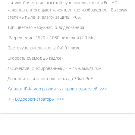
сьемку. Сочетание высокой чувствительности и Full HD-
качества в итоге дают качественное изображение. Высокая
степень пыле- и влаго- защиты IP66.
Тип: цветная наружная ip-видеокамера
Разрешение: 1920 x 1080 пикселей (2.0 Мп)
Светочувствительность: 0-0.01 люкс
Скорость съемки: 25 кад/сек
/ Объектив: фиксированный, F = 4мм/6мм/12мм
Дополнительно: ик-подсветка до 30м / PoE
Каталог IP-Камер различных производителей >>>
IP - Видоерегистраторы >>>