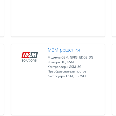
M2M решения
Модемы GSM, GPRS, EDGE, 3G
Роутеры 3G, GSM
Контроллеры GSM, 3G
Преобразователи портов
Аксессуары GSM, 3G, WI-FI