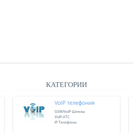
КАТЕГОРИИ
VoIP телефония
GSM/VoIP Шлюзы
VoIP-АТС
IP Телефоны