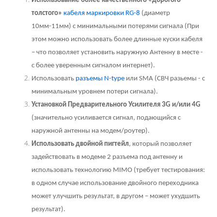
Использование более качественного «дорогого-
толстого»
кабеля маркировки RG-8
(диаметр
10мм-11мм) с минимальными потерями сигнала (При
этом можно использовать более длинные куски кабеля
– что позволяет установить наружную Антенну в месте -
с более уверенным сигналом интернет).
Использовать
разъемы N-type
или SMA (СВЧ разьемы - с
минимальным уровнем потери сигнала).
Установкой Предварительного Усилителя 3G и/или 4G
(значительно усиливается сигнал, подающийся с
наружной антенны на модем/роутер).
Использовать двойной пигтейл
, который позволяет
задействовать в модеме 2 разъема под антенну и
использовать технологию MIMO (требует тестирования:
в одном случае использование двойного переходника
может улучшить результат, в другом – может ухудшить
результат).