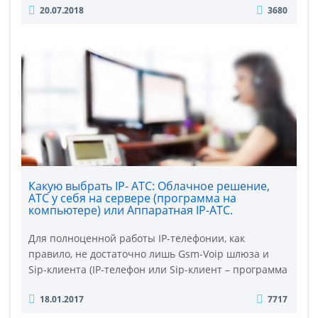
20.07.2018
3680
телефония, а конкретнее именно VoIP телефония -
это прекрасный современный инструмент
сокращения корпоративных расходов на связь.
Одновременно она может служить установочной
платформой для систем, задачей которых явля..
Какую выбрать IP- АТС: Облачное решение,
АТС у себя на сервере (программа на
компьютере) или Аппаратная IP-АТС.
Для полноценной работы IP-телефонии, как
правило, не достаточно лишь Gsm-Voip шлюза и
Sip-клиента (IP-телефон или Sip-клиент – программа
установленная на компьютер или смартфон).
18.01.2017
7717
Необходимо использовать цифровую Атс – IP-АТС. В
этой статье разберем несколько видов цифровых