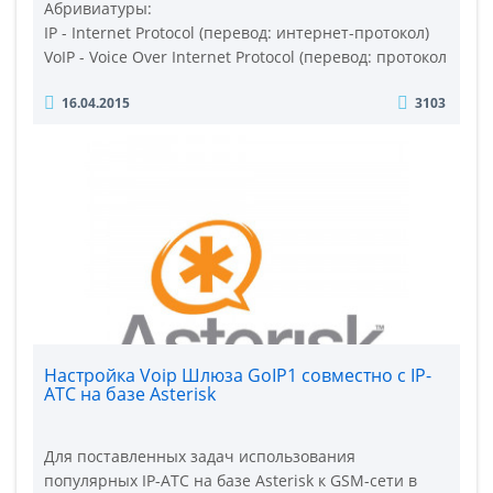
Абривиатуры:
IP - Internet Protocol (перевод: интернет-протокол)
VoIP - Voice Over Internet Protocol (перевод: протокол
передачи голоса через Интернет) IP это протокол,
16.04.2015
3103
который используется для передачи информации, в
большинстве случаев между компьютерами через
Интернет. Данный протокол делит передаваемую
информацию на пакеты, по..
Настройка Voip Шлюза GoIP1 совместно с IP-
АТС на базе Asterisk
Для поставленных задач использования
популярных IP-АТС на базе Asterisk к GSM-сети в