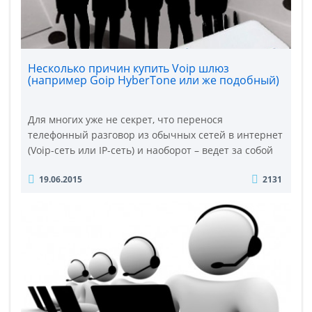
Несколько причин купить Voip шлюз
(например Goip HyberTone или же подобный)
Для многих уже не секрет, что перенося
телефонный разговор из обычных сетей в интернет
(Voip-сеть или IP-сеть) и наоборот – ведет за собой
существенную экономию. Оборудование, которое
19.06.2015
2131
используется для организации такой системы: VOIP
шлюзы и(или) IP-атс. Связующим звеном между IP
сетями и Gsm каналом являются Gsm-Voip шлюзы.
Хорошо себя зарекомендовали шлюзы Goip
производителя Хиберт..