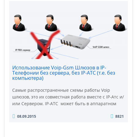
PBX (атс). Программа установленная на сервер (на
свой компьютер): Это наверное самое распростран..
Использование Voip-Gsm Шлюзов в IP-
Телефонии без сервера, без IP-АТС (т.е. без
компьютера)
Самые распространенные схемы работы Voip
шлюзов, это их совместная работа вместе с IP-Атс и/
или Сервером. IP-АТС может быть в аппаратном
исполнении или программном. Чаще всего
08.09.2015
8821
используют второй вариант (программа
установленная на сервер или любой компьютер).
Но многих пользователей не устраивает то, что