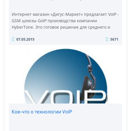
Интернет магазин «Дигус-Маркет» предлагает VoIP -
GSM шлюзы GoIP производства компании
HyberTone. Это готовое решение для среднего и
малого бизнеса, при помощи которых появляется
07.05.2015
5671
возможность сократить расходы на мобильную
связь и связь вообще, передавая голосовые данные
посредством канала VoIP. Если у предприятия есть
задача много звонить клиентам на мобильную
связь, то необходимост..
Кое-что о технологии VoIP