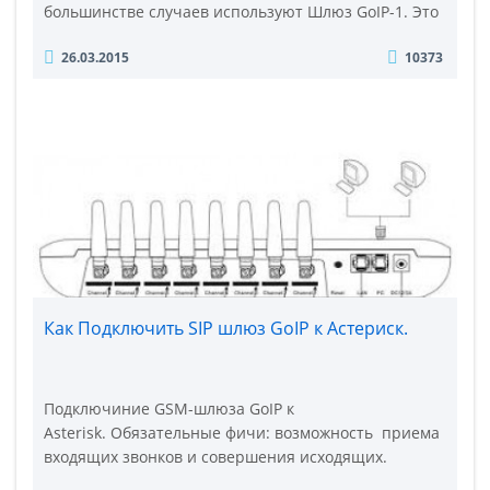
большинстве случаев используют Шлюз GoIP-1. Это
обусловлено лояльной ценовой политикой и
26.03.2015
10373
высоким качеством оборудования GoIP
производителя Hybertone. Подключение других
моделей GoIP осуществляется аналогично. В
предложенном примере использовали такое
оборудование: - VoIP-GSM шлюз GoIP-1 у которого
статически..
Как Подключить SIP шлюз GoIP к Астериск.
Подключиние GSM-шлюза GoIP к
Asterisk. Обязательные фичи: возможность приема
входящих звонков и совершения исходящих.
Реализация возможности выбора произвольной