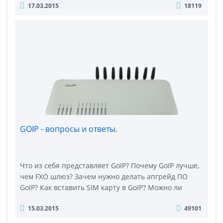
17.03.2015
18119
линии для исходящих звонков . GoIP – достаточно
надежный и хороший Voip-Gsm Шлюз. Из-за своей
не большой цены, часто встречается в паре
с Asterisk (виртуальная IP-АТС). Предложим Вам
пример подключения G..
GOIP - вопросы и ответы.
Что из себя представляет GoIP? Почему GoIP лучше,
чем FXO шлюз? Зачем нужно делать апгрейд ПО
GoIP? Как вставить SIM карту в GoIP? Можно ли
вставлять и извлекать SIM-карту, не отключая
15.03.2015
49101
питание? Как отправлять SMS через GoIP? Можно ли
сделать SMS рассылку через GoIP? ........... Что из