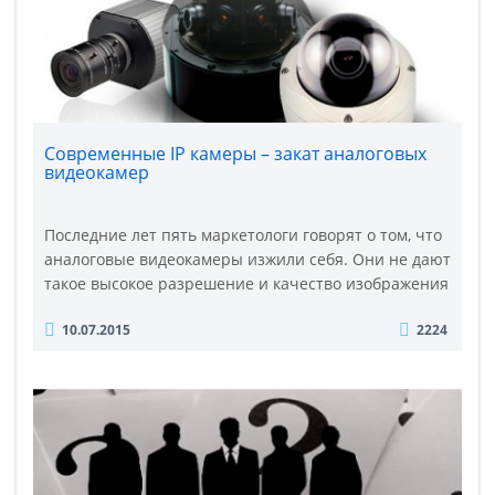
Современные IP камеры – закат аналоговых
видеокамер
Последние лет пять маркетологи говорят о том, что
аналоговые видеокамеры изжили себя. Они не дают
такое высокое разрешение и качество изображения
и уходят в прошлое. Цифровое видеонаблюдение
10.07.2015
2224
успешно конкурирует с аналоговым. Каждый
выбирает свое. Мы же можем констатировать, что
спрос на IP камеры стабильно растет. Что такое IP
камера? Это веб-камера, подключенная к ПК ..