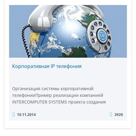
себя представляет GoIP? GoIP – представляет собой
шлюз между двумя сетями: GSM..
Корпоративная IP телефония
Организация системы корпоративной
телефонииПример реализации компанией
INTERCOMPUTER SYSTEMS проекта создания
современной корпоративной телефонной связи
10.11.2014
3920
компании, имеющей 4 географически удаленных
офиса в городах:г.Дортмунд, Германия (1-й
офис);г.Киев, Украина (2-й офис);г.Днепр, Украина
(3-й и 4-й офисы).При проектировании ставились