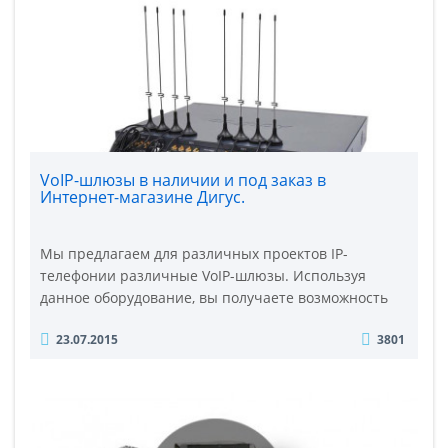
системный блок, при такой схеме работы, должен
работать беспрерывно круглосуточно, сем..
VoIP-шлюзы в наличии и под заказ в
Интернет-магазине Дигус.
Мы предлагаем для различных проектов IP-
телефонии различные VoIP-шлюзы. Используя
данное оборудование, вы получаете возможность
подключения мобильных телефонов, телефонных
23.07.2015
3801
аппаратов и офисных АТС к IP-сети. Главное
назначение voip шлюзов – передача телефонного
разговора (голосового трафика) по IP сетям (
«интернету» ). Качественное и продуктивное
управление компанией на сегодн..