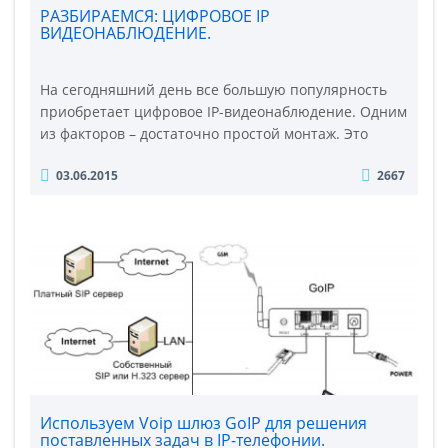
РАЗБИРАЕМСЯ: ЦИФРОВОЕ IP
ВИДЕОНАБЛЮДЕНИЕ.
На сегодняшний день все большую популярность
приобретает цифровое IP-видеонаблюдение. Одним
из факторов – достаточно простой монтаж. Это
обусловлено возможностью «эксплуатировать»
03.06.2015
2667
локальную сеть (если IP-видеокамер не слишком
много). При необходимости использования
большого количества IP-камер, создают новую свою
локальную сеть, которая используется персонально
для систем..
Используем Voip шлюз GoIP для решения
поставленных задач в IP-телефонии.