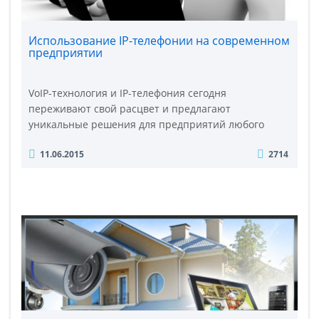
Использование IP-телефонии на современном
предприятии
VoIP-технология и IP-телефония сегодня
переживают свой расцвет и предлагают
уникальные решения для предприятий любого
масштаба и специализации. IP-инфраструктура
11.06.2015
2714
связывает 2 мира – телефонии и интернета. Еще
какой-то десяток лет тому назад телефонные сети и
IP-сети существовали отдельно друг от друг и
использовались для разных целей и задач: первые
– для передачи информации голосом,..